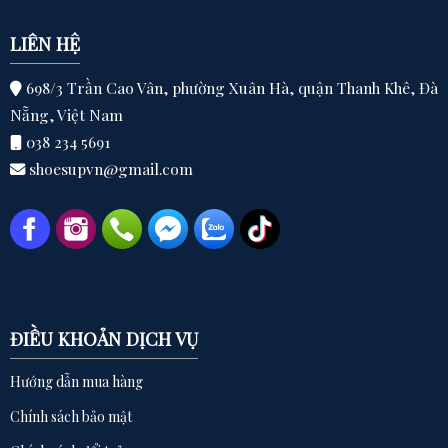
LIÊN HỆ
698/3 Trần Cao Vân, phường Xuân Hà, quận Thanh Khê, Đà
Nẵng, Việt Nam
038 234 5691
shoesupvn@gmail.com
ĐIỀU KHOẢN DỊCH VỤ
Hướng dẫn mua hàng
Chính sách bảo mật