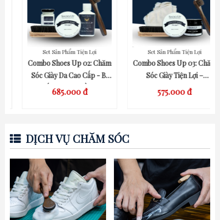
Set Sản Phẩm Tiện Lợi
Set Sản Phẩm Tiện Lợi
QUICK VIEW
QUICK VIEW
Combo Shoes Up 02: Chăm
Combo Shoes Up 03: Chăm
Sóc Giày Da Cao Cấp - Bí
Sóc Giày Tiện Lợi –
Quyết Giữ Giày Bền Đẹp
Nhanh,Gọn,Hiệu Quả
685.000 đ
575.000 đ
DỊCH VỤ CHĂM SÓC