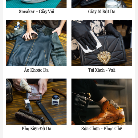
Sneaker - Giày Vải
Giày & Bốt Da
Áo Khoác Da
Túi Xách - Vali
Phụ Kiện Đồ Da
Sửa Chữa - Phục Chế