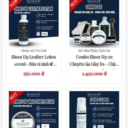
Chăm sóc Da trơn
Set Sản Phẩm Tiện Lợi
QUICK VIEW
QUICK VIEW
Shoes Up Leather Lotion
Combo Shoes Up 05:
100ml - Sữa vệ sinh &
Chuyên Gia Giày Da – Chăm
dưỡng da dịu nhẹ Túi
Sóc Toàn Diện, Đẳng Cấp
250.000 đ
1.420.000 đ
xách,Giày Da, phụ kiện đồ
Như Thợ Chuyên Nghiệp
da.