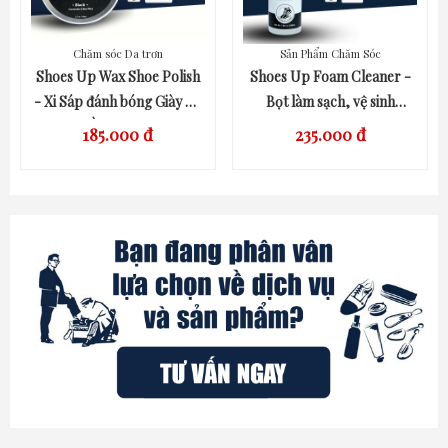
Chăm sóc Da trơn
Sản Phẩm Chăm Sóc
QUICK VIEW
QUICK VIEW
Shoes Up Wax Shoe Polish
Shoes Up Foam Cleaner -
- Xi Sáp đánh bóng Giày Da
Bọt làm sạch, vệ sinh
thành phần từ Thiên Nhiên
chuyên dụng Giày Sneaker,
185.000 đ
235.000 đ
Giày Da lộn,Giày Da & các
sản phẩm Đồ Da đa năng