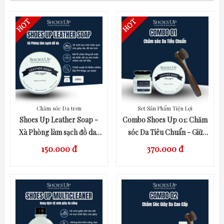
Chăm sóc Da trơn
Set Sản Phẩm Tiện Lợi
QUICK VIEW
QUICK VIEW
Shoes Up Leather Soap -
Combo Shoes Up 01: Chăm
Xà Phòng làm sạch đồ da,
sóc Da Tiêu Chuẩn - Giữ
giày da, áo da, túi xách
giày da luôn như mới
150.000 đ
370.000 đ