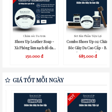
Chăm sóc Da trơn
Set Sản Phẩm Tiện Lợi
QUICK VIEW
QUICK VIEW
Shoes Up Leather Soap -
Combo Shoes Up 02: Chăm
Xà Phòng làm sạch đồ da,
Sóc Giày Da Cao Cấp - Bí
giày da, áo da, túi xách
Quyết Giữ Giày Bền Đẹp
150.000 đ
685.000 đ
GIÁ TỐT MỖI NGÀY