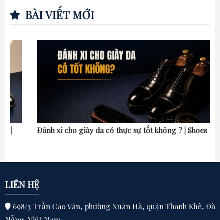
BÀI VIẾT MỚI
Đánh xi cho giày da có thực sự tốt không ? | Shoes Up
LIÊN HỆ
698/3 Trần Cao Vân, phường Xuân Hà, quận Thanh Khê, Đà
Nẵng, Việt Nam