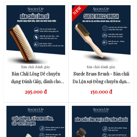
Bàn chải đánh giày
Bàn chải đánh giày
QUICK VIEW
QUICK VIEW
Bàn Chải Lông Dê chuyên
Suede Brass Brush - Bàn chải
dụng Đánh Giày, dành cho
Da Lộn sợi Đồng chuyên dụng,
bước hoàn thiện
mật độ sợi cao
295.000 đ
150.000 đ