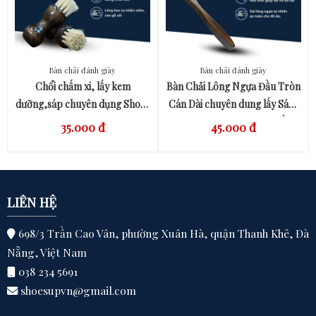
Bàn chải đánh giày
Bàn chải đánh giày
QUICK VIEW
QUICK VIEW
Chổi chấm xi, lấy kem
Bàn Chải Lông Ngựa Đầu Tròn
dưỡng,sáp chuyên dụng Shoes
Cán Dài chuyên dung lấy Sáp,
Up
Kem - Vệ sinh Giày Da & Đồ Da
35.000 đ
45.000 đ
LIÊN HỆ
698/3 Trần Cao Vân, phường Xuân Hà, quận Thanh Khê, Đà
Nẵng, Việt Nam
038 234 5691
shoesupvn@gmail.com