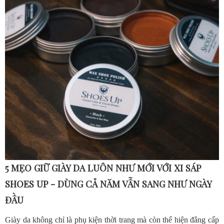
5 MẸO GIỮ GIÀY DA LUÔN NHƯ MỚI VỚI XI SÁP
SHOES UP - DÙNG CẢ NĂM VẪN SANG NHƯ NGÀY
ĐẦU
Giày da không chỉ là phụ kiện thời trang mà còn thể hiện đẳng cấp