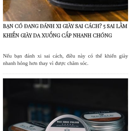
BẠN CÓ ĐANG ĐÁNH XI GIÀY SAI CÁCH? 5 SAI LẦM
KHIẾN GIÀY DA XUỐNG CẤP NHANH CHÓNG
Nếu bạn đánh xi sai cách, điều này có thể khiến giày
nhanh hỏng hơn thay vì được chăm sóc.