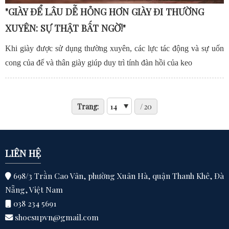
"GIÀY ĐỂ LÂU DỄ HỎNG HƠN GIÀY ĐI THƯỜNG
XUYÊN: SỰ THẬT BẤT NGỜ!"
Khi giày được sử dụng thường xuyên, các lực tác động và sự uốn
cong của đế và thân giày giúp duy trì tính đàn hồi của keo
Trang:
/ 20
LIÊN HỆ
698/3 Trần Cao Vân, phường Xuân Hà, quận Thanh Khê, Đà
Nẵng, Việt Nam
038 234 5691
shoesupvn@gmail.com