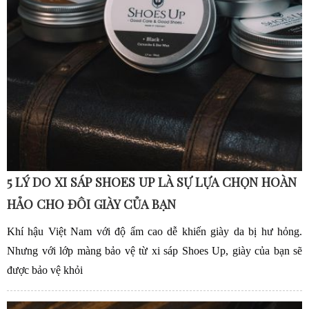
5 LÝ DO XI SÁP SHOES UP LÀ SỰ LỰA CHỌN HOÀN
HẢO CHO ĐÔI GIÀY CỦA BẠN
Khí hậu Việt Nam với độ ẩm cao dễ khiến giày da bị hư hỏng.
Nhưng với lớp màng bảo vệ từ xi sáp Shoes Up, giày của bạn sẽ
được bảo vệ khỏi