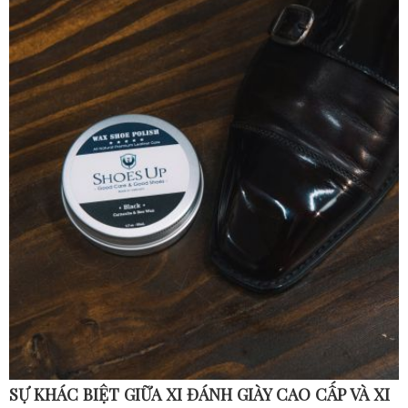
SỰ KHÁC BIỆT GIỮA XI ĐÁNH GIÀY CAO CẤP VÀ XI