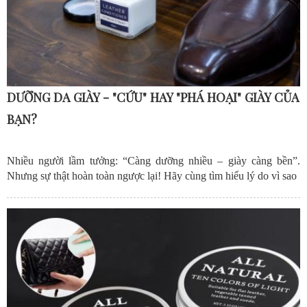
DƯỠNG DA GIÀY - "CỨU" HAY "PHÁ HOẠI" GIÀY CỦA
BẠN?
Nhiều người lầm tưởng: “Càng dưỡng nhiều – giày càng bền”.
Nhưng sự thật hoàn toàn ngược lại! Hãy cùng tìm hiểu lý do vì sao