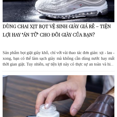
DÙNG CHAI XỊT BỌT VỆ SINH GIÀY GIÁ RẺ – TIỆN
LỢI HAY "ÁN TỬ" CHO ĐÔI GIÀY CỦA BẠN?
Sản phẩm bọt giặt giày khô, chỉ với vài thao tác đơn giản: xịt - lau -
xong, bạn có thể làm sạch giày mà không cần dùng nước hay mất
thời gian giặt.
Tuy nhiên, sự tiện lợi này có thực sự an toàn và hiệu
quả hay không?