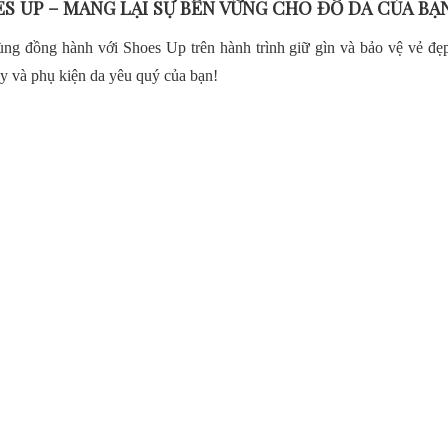
S UP – MANG LẠI SỰ BỀN VỮNG CHO ĐỒ DA CỦA BẠN
ng đồng hành với Shoes Up trên hành trình giữ gìn và bảo vệ vẻ đẹ
ày và phụ kiện da yêu quý của bạn!