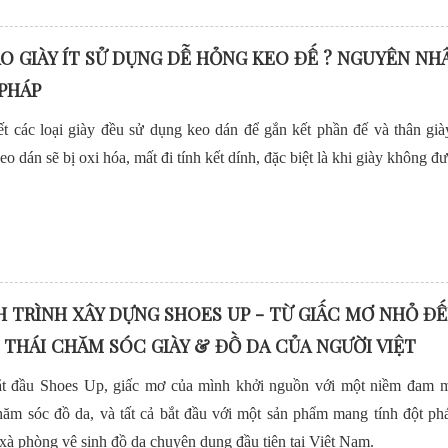
AO GIÀY ÍT SỬ DỤNG DỄ HỎNG KEO ĐẾ ? NGUYÊN NH
 PHÁP
t các loại giày đều sử dụng keo dán để gắn kết phần đế và thân già
keo dán sẽ bị oxi hóa, mất đi tính kết dính, đặc biệt là khi giày không 
 TRÌNH XÂY DỰNG SHOES UP - TỪ GIẤC MƠ NHỎ Đ
 THÁI CHĂM SÓC GIÀY & ĐỒ DA CỦA NGƯỜI VIỆT
ắt đầu Shoes Up, giấc mơ của mình khởi nguồn với một niềm đam 
hăm sóc đồ da, và tất cả bắt đầu với một sản phẩm mang tính đột p
 xà phòng vệ sinh đồ da chuyên dụng đầu tiên tại Việt Nam.