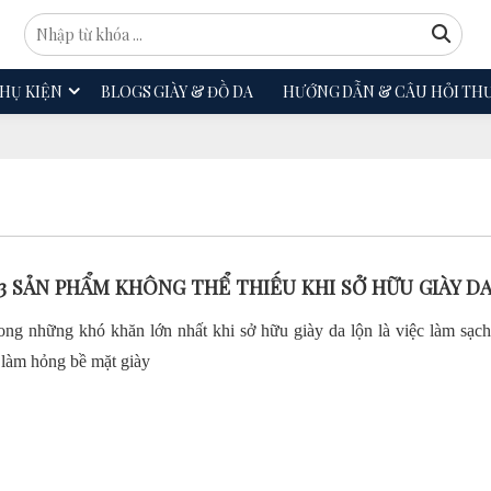
HỤ KIỆN
BLOGS GIÀY & ĐỒ DA
HƯỚNG DẪN & CÂU HỎI TH
3 SẢN PHẨM KHÔNG THỂ THIẾU KHI SỞ HỮU GIÀY D
ong những khó khăn lớn nhất khi sở hữu giày da lộn là việc làm sạc
làm hỏng bề mặt giày