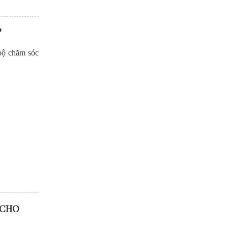
?
 bộ chăm sóc
 CHO