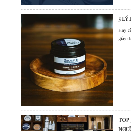
5 LÝ
Hãy cù
giày d
TOP 
NGƯỜ