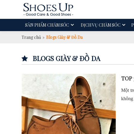
SẢN PHẨM CHĂM SÓC
DỊCH VỤ CHĂM SÓC
P
Trang chủ
»
Blogs Giày & Đồ Da
BLOGS GIÀY & ĐỒ DA
TOP 
Một tr
không 