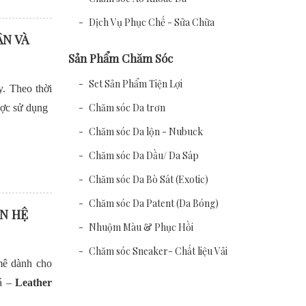
Dịch Vụ Phục Chế - Sửa Chữa
ÂN VÀ
Sản Phẩm Chăm Sóc
Set Sản Phẩm Tiện Lợi
y. Theo thời
Chăm sóc Da trơn
được sử dụng
Chăm sóc Da lộn - Nubuck
Chăm sóc Da Dầu/ Da Sáp
Chăm sóc Da Bò Sát (Exotic)
Chăm sóc Da Patent (Da Bóng)
ẾN HỆ
Nhuộm Màu & Phục Hồi
Chăm sóc Sneaker- Chất liệu Vải
mê dành cho
há –
Leather