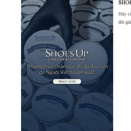
SHOE
Hãy cù
đôi gi