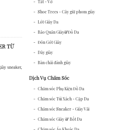
Tất - Vớ
Shoe Trees - Cây giữ phom giày
Lót Giày Da
Bảo Quản Giày&Đồ Da
Đôn Gót Giày
ER TỪ
Dây giày
Bàn chải đánh giày
iày sneaker,
Dịch Vụ Chăm Sóc
Chăm sóc Phụ Kiện Đồ Da
Chăm sóc Túi Xách - Cặp Da
Chăm sóc Sneaker - Giày Vải
Chăm sóc Giày & Bốt Da
Chăm sóc Áo Khoác Da