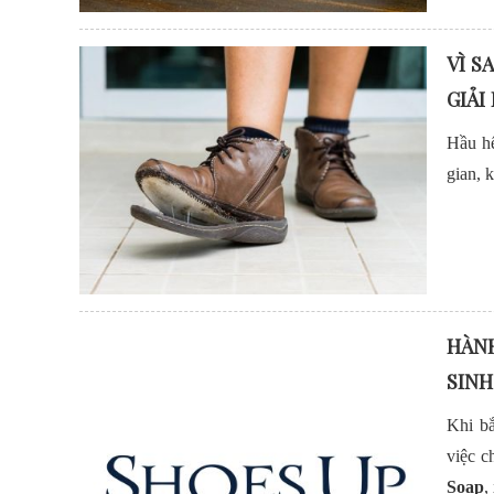
VÌ S
GIẢI
Hầu hế
gian, 
HÀNH
SINH
Khi b
việc c
Soap
,