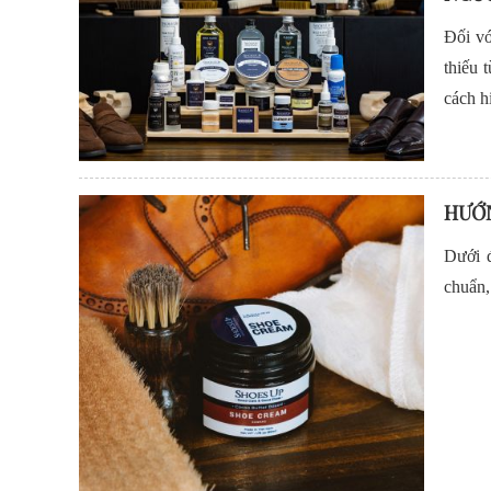
Đối vớ
thiếu 
cách h
HƯỚN
Dưới đ
chuẩn,