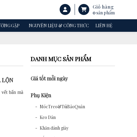
Giỏ hàng
0
sản phẩm
ƯỜNG GẶP
NGUYÊN LIỆU & CÔNG THỨC
LIÊN HỆ
DANH MỤC SẢN PHẨM
Giá tốt mỗi ngày
A LỘN
h vết bẩn mà
Phụ Kiện
MócTreo&TúiBảoQuản
Keo Dán
Khăn đánh giày