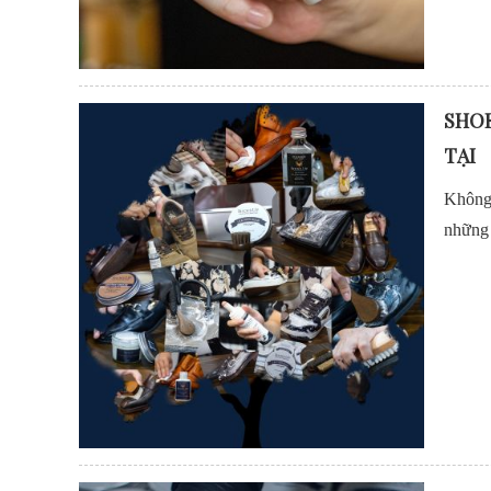
SHOE
TẠI
Không 
những 