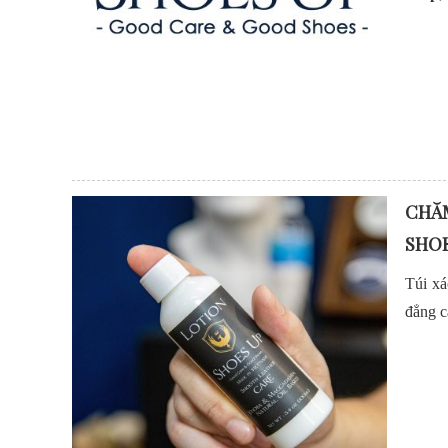
CHĂM
SHOE
Túi xá
đẳng c