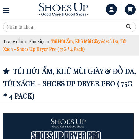
Trang chủ
»
Phụ Kiện
»
Túi Hút Ẩm, Khử Mùi Giày & Đồ Da, Túi
Xách - Shoes Up Dryer Pro ( 75G * 4 Pack)
TÚI HÚT ẨM, KHỬ MÙI GIÀY & ĐỒ DA,
TÚI XÁCH - SHOES UP DRYER PRO ( 75G
* 4 PACK)