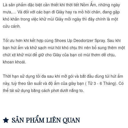
Là sản phẩm đặc biệt cần thiết khi thời tiết Nồm Ẩm, những ngày 
mưa,… Và đối với các bạn đi Giày hay ra mồ hôi chân, đang gặp 
khó khăn trong việc khử mùi Giày mỗi ngày thì đây chính là một 
cứu cánh. 
Tối ưu hơn khi kết hợp cùng Shoes Up Deodorizer Spray. Sau khi 
bạn hút ẩm và khử sạch mùi hôi khó chịu thì nên bổ sung thêm một 
chút xịt khử mùi để giữ cho Giày của bạn có mùi thơm dễ chịu, 
khoan khoái.
Thời hạn sử dụng tối đa sau khi mở gói và bắt đầu dùng túi hút ẩm 
này, tuỳ theo tần suất và độ ẩm của giày bạn ( Tử 3 - 6 Tháng). Có 
thể tái sử dụng bằng cách phơi dưới nắng to. 
SẢN PHẨM LIÊN QUAN