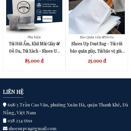
Phụ Kiện
Bảo Quản Giày&Đồ Da
QUICK VIEW
QUICK VIEW
Túi Hút Ẩm, Khử Mùi Giày &
Shoes Up Dust Bag - Túi rút
Đồ Da, Túi Xách - Shoes Up
bảo quản giày, Túi bảo vệ giày
Dryer Pro ( 75G * 4 Pack)
khỏi bụi, mốc,… Túi vải không
85.000 đ
25.000 đ
dệt cao cấp.
LIÊN HỆ
698/3 Trần Cao Vân, phường Xuân Hà, quận Thanh Khê, Đà
Nẵng, Việt Nam
038 234 5691
shoesupvn@gmail.com