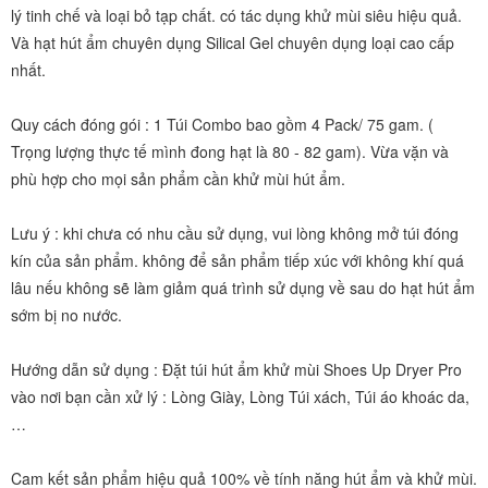
lý tinh chế và loại bỏ tạp chất. có tác dụng khử mùi siêu hiệu quả. 
Và hạt hút ẩm chuyên dụng Silical Gel chuyên dụng loại cao cấp 
nhất.
Quy cách đóng gói : 1 Túi Combo bao gồm 4 Pack/ 75 gam. ( 
Trọng lượng thực tế mình đong hạt là 80 - 82 gam). Vừa vặn và 
phù hợp cho mọi sản phẩm cần khử mùi hút ẩm.
Lưu ý : khi chưa có nhu cầu sử dụng, vui lòng không mở túi đóng 
kín của sản phẩm. không để sản phẩm tiếp xúc với không khí quá 
lâu nếu không sẽ làm giảm quá trình sử dụng về sau do hạt hút ẩm 
sớm bị no nước.
Hướng dẫn sử dụng : Đặt túi hút ẩm khử mùi Shoes Up Dryer Pro 
vào nơi bạn cần xử lý : Lòng Giày, Lòng Túi xách, Túi áo khoác da,
…
Cam kết sản phẩm hiệu quả 100% về tính năng hút ẩm và khử mùi. 